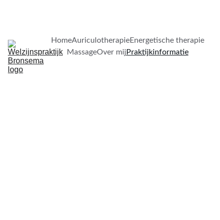
Home
Auriculotherapie
Energetische therapie
Massage
Over mij
Praktijkinformatie
Balans traject
(3 sessies in 9 weken)