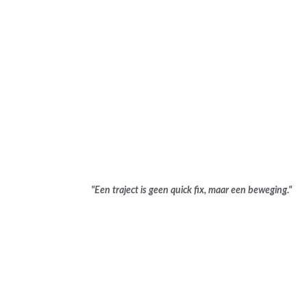
verdiepend proces
Veel cliënten ervaren meer stevigheid en een 
diepere verbinding met zichzelf, die ook doorwerkt 
"Een traject is geen quick fix, maar een beweging."
in het dagelijks leven. 
      Tarieven
Traject 